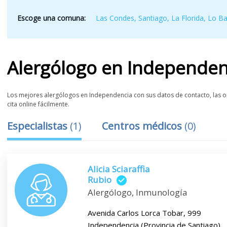
Escoge una comuna:
Las Condes
,
Santiago
,
La Florida
,
Lo B
Alergólogo
en
Independen
Los mejores alergólogos en Independencia con sus datos de contacto, las op
cita online fácilmente.
Especialistas
(
1
)
Centros médicos
(
0
)
Alicia Sciaraffia
Rubio
Alergólogo, Inmunología
Avenida Carlos Lorca Tobar, 999
Independencia (Provincia de Santiago)