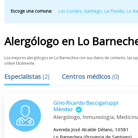
Escoge una comuna:
Las Condes
,
Santiago
,
La Florida
,
Lo B
Alergólogo
en
Lo Barnech
Los mejores alergólogos en Lo Barnechea con sus datos de contacto, las opin
online fácilmente.
Especialistas
(
2
)
Centros médicos
(
0
)
Gino Ricardo Baccigaluppi
Méndez
Alergólogo, Inmunología, Medicin
Avenida José Alcalde Délano, 10581
Lo Barnechea (Provincia de Santiago)