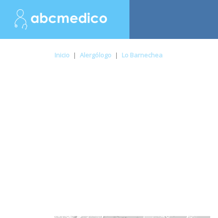
Inicio
|
Alergólogo
|
Lo Barnechea