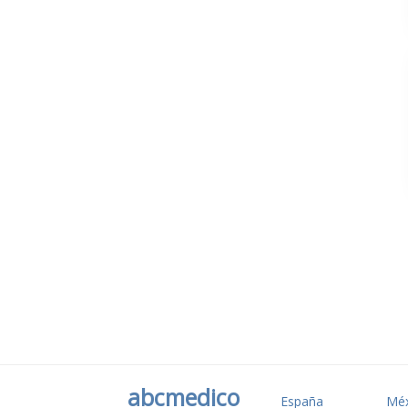
abcmedico
España
Méx