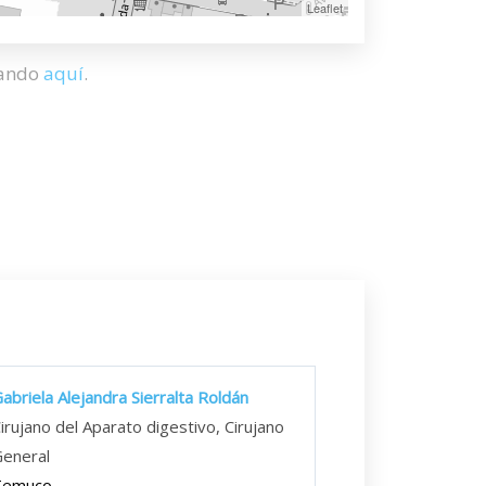
Leaflet
hando
aquí
.
abriela Alejandra Sierralta Roldán
irujano del Aparato digestivo, Cirujano
eneral
Temuco