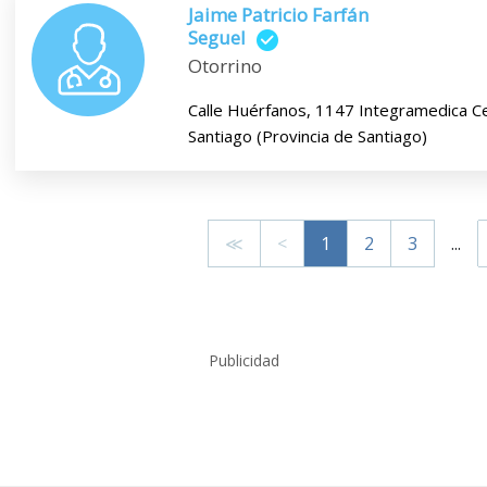
Jaime Patricio Farfán
Seguel
Otorrino
Calle Huérfanos, 1147 Integramedica C
Santiago (Provincia de Santiago)
≪
<
1
2
3
...
Publicidad