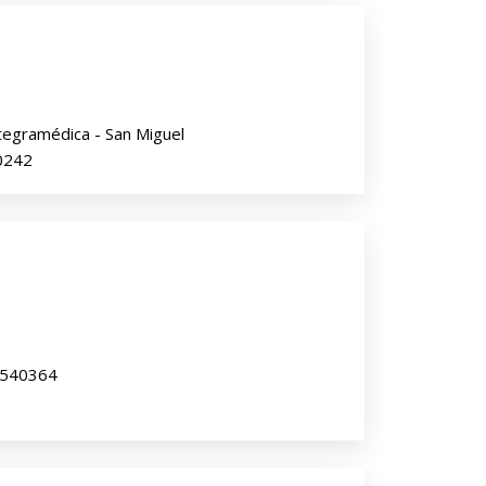
tegramédica - San Miguel
10242
 2540364