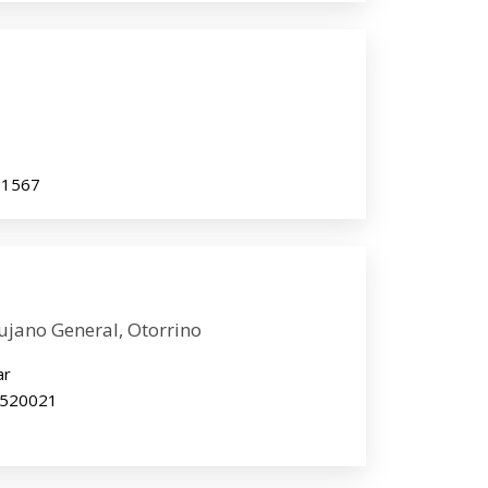
591567
rujano General, Otorrino
ar
 2520021