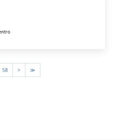
entro
58
>
≫