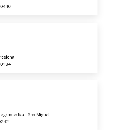
520440
rcelona
510184
tegramédica - San Miguel
10242