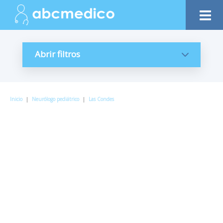
Abrir filtros
Inicio
|
Neurólogo pediátrico
|
Las Condes