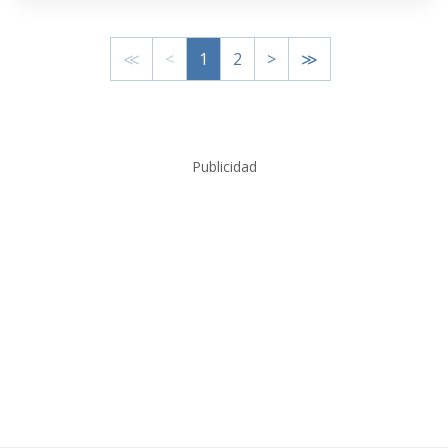
≪
<
1
2
>
≫
Publicidad