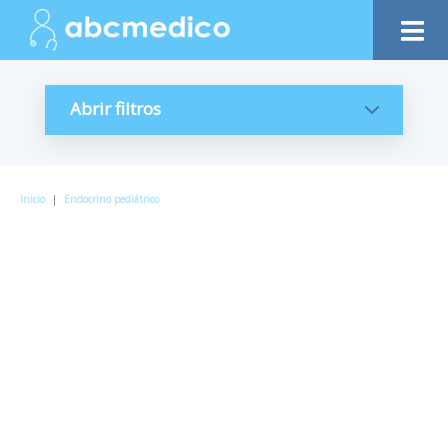
Abrir filtros
Inicio
|
Endocrino pediátrico