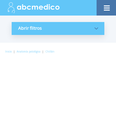
Abrir filtros
Inicio
|
Anatomía patológica
|
Chillán