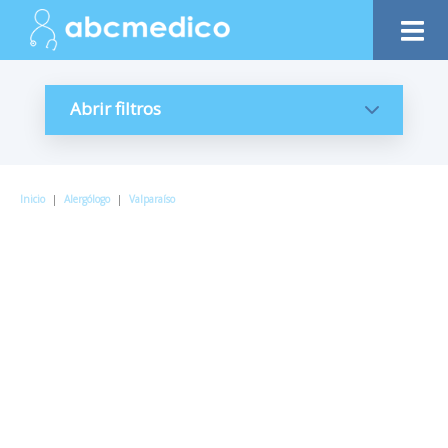
Abrir filtros
Inicio
|
Alergólogo
|
Valparaíso