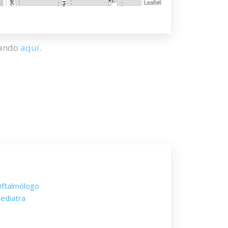
Leaflet
hando
aquí
.
ftalmólogo
ediatra