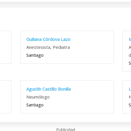
Guiliana Córdova Lazo
M
Anestesista, Pediatra
A
Santiago
d
S
Agustín Castillo Bonilla
L
Neumólogo
Santiago
S
Publicidad