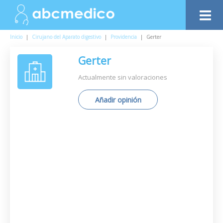
Inicio
|
Cirujano del Aparato digestivo
|
Providencia
|
Gerter
Gerter
Actualmente sin valoraciones
Añadir opinión