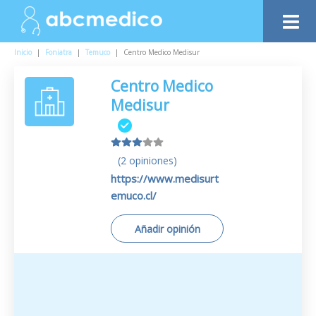
Inicio
|
Foniatra
|
Temuco
|
Centro Medico Medisur
Centro Medico
Medisur
(2 opiniones)
https://www.medisurt
emuco.cl/
Añadir opinión