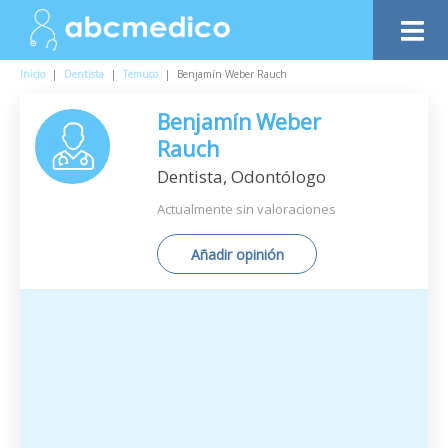
Inicio
|
Dentista
|
Temuco
|
Benjamín Weber Rauch
Benjamín Weber
Rauch
Dentista, Odontólogo
Actualmente sin valoraciones
Añadir opinión