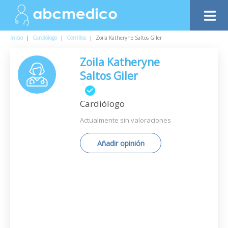
Inicio
|
Cardiólogo
|
Cerrillos
|
Zoila Katheryne Saltos Giler
Zoila Katheryne
Saltos Giler
Cardiólogo
Actualmente sin valoraciones
Añadir opinión