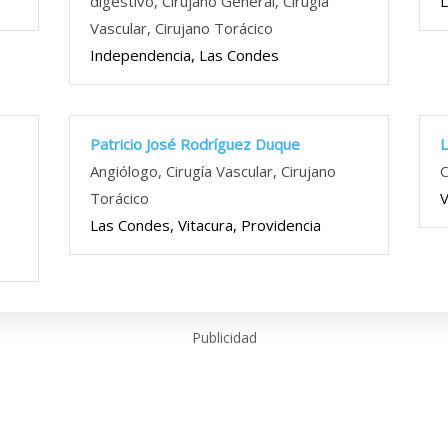
digestivo, Cirujano General, Cirugía
L
Vascular, Cirujano Torácico
Independencia, Las Condes
Patricio José Rodríguez Duque
L
Angiólogo, Cirugía Vascular, Cirujano
C
Torácico
V
Las Condes, Vitacura, Providencia
Publicidad