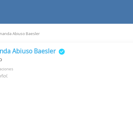
rnanda Abiuso Baesler
anda Abiuso Baesler
o
aciones
ñol.