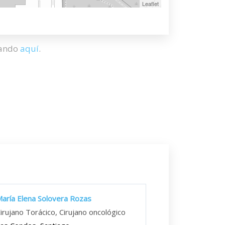
Leaflet
hando
aquí
.
aría Elena Solovera Rozas
irujano Torácico, Cirujano oncológico