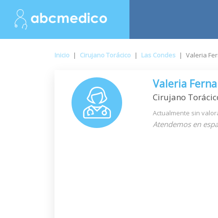
Inicio
|
Cirujano Torácico
|
Las Condes
|
Valeria Fe
Valeria Fern
Cirujano Torácic
Actualmente sin valor
Atendemos en espa