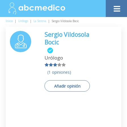
Inicio
|
Urólogo
|
La Serena
|
Sergio Vildosola Bocic
Sergio Vildosola
Bocic
Urólogo
(1 opiniones)
Añadir opinión