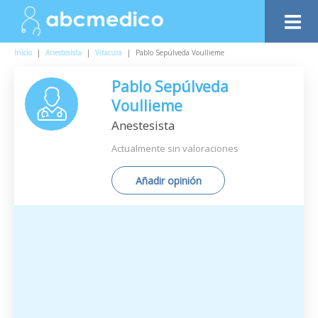
Inicio
|
Anestesista
|
Vitacura
|
Pablo Sepúlveda Voullieme
Pablo Sepúlveda
Voullieme
Anestesista
Actualmente sin valoraciones
Añadir opinión