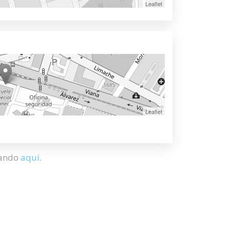
Leaflet
Leaflet
hando
aquí
.