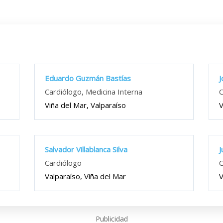
Eduardo Guzmán Bastías
J
Cardiólogo, Medicina Interna
C
Viña del Mar, Valparaíso
V
Salvador Villablanca Silva
J
Cardiólogo
C
Valparaíso, Viña del Mar
V
Publicidad