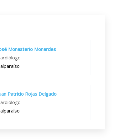
osé Monasterio Monardes
ardiólogo
alparaíso
uan Patricio Rojas Delgado
ardiólogo
alparaíso