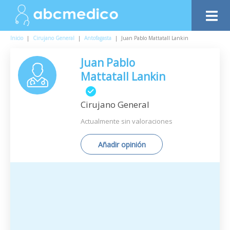
Inicio
|
Cirujano General
|
Antofagasta
|
Juan Pablo Mattatall Lankin
Juan Pablo
Mattatall Lankin
Cirujano General
Actualmente sin valoraciones
Añadir opinión