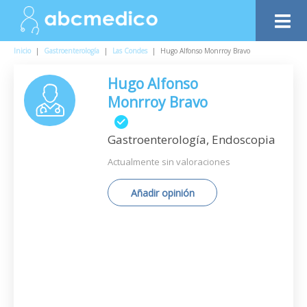
Inicio
|
Gastroenterología
|
Las Condes
|
Hugo Alfonso Monrroy Bravo
Hugo Alfonso
Monrroy Bravo
Gastroenterología, Endoscopia
Actualmente sin valoraciones
Añadir opinión