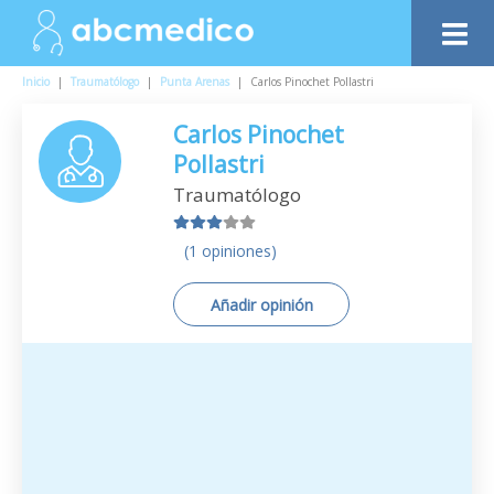
Inicio
|
Traumatólogo
|
Punta Arenas
|
Carlos Pinochet Pollastri
Carlos Pinochet
Pollastri
Traumatólogo
(1 opiniones)
Añadir opinión