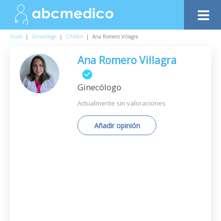
Inicio
|
Ginecólogo
|
Chillán
|
Ana Romero Villagra
Ana Romero Villagra
Ginecólogo
Actualmente sin valoraciones
Añadir opinión