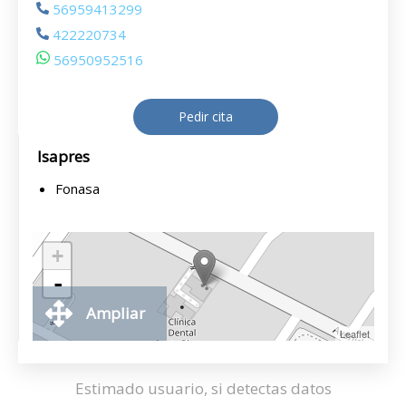
56959413299
422220734
56950952516
Pedir cita
Isapres
Fonasa
+
-
Ampliar
Leaflet
Estimado usuario, si detectas datos