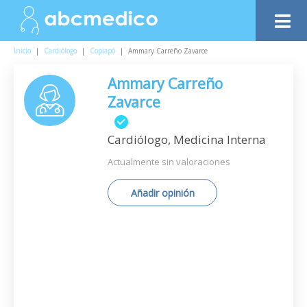
Inicio
|
Cardiólogo
|
Copiapó
|
Ammary Carreño Zavarce
Ammary Carreño
Zavarce
Cardiólogo, Medicina Interna
Actualmente sin valoraciones
Añadir opinión