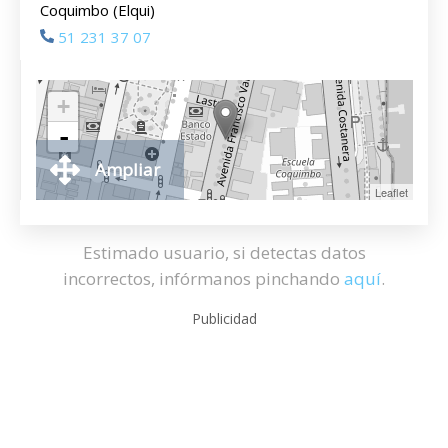
Coquimbo (Elqui)
51 231 37 07
+
-
Ampliar
Leaflet
Estimado usuario, si detectas datos
incorrectos, infórmanos pinchando
aquí
.
Publicidad