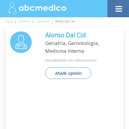
Inicio
|
Geriatría
|
Coquimbo
|
Alonso Dal Cid
Alonso Dal Cid
Geriatría, Gerontología,
Medicina Interna
Actualmente sin valoraciones
Añadir opinión