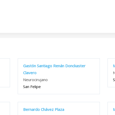
Gastón Santiago Renán Donckaster
M
Clavero
N
Neurocirujano
S
San Felipe
Bernardo Chávez Plaza
M