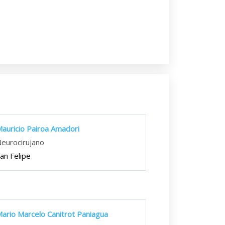
auricio Pairoa Amadori
eurocirujano
an Felipe
ario Marcelo Canitrot Paniagua