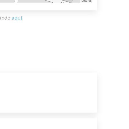
Leaflet
hando
aquí
.