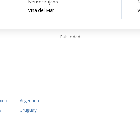
Neurocirujano
N
Viña del Mar
V
Publicidad
ico
Argentina
A
Uruguay