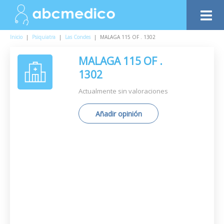
Inicio
|
Psiquiatra
|
Las Condes
|
MALAGA 115 OF . 1302
MALAGA 115 OF .
1302
Actualmente sin valoraciones
Añadir opinión