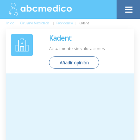
Inicio
|
Cirujano Maxilofacial
|
Providencia
|
Kadent
Kadent
Actualmente sin valoraciones
Añadir opinión