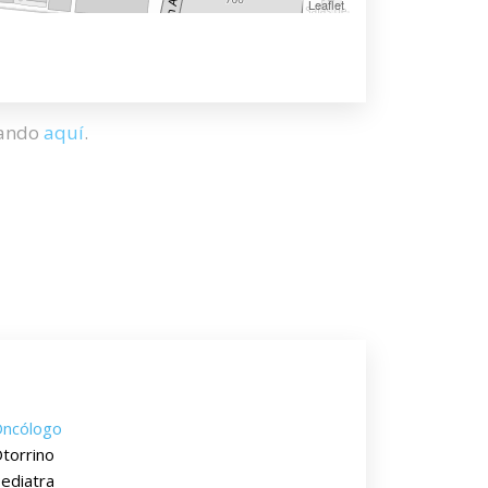
Leaflet
hando
aquí
.
ncólogo
torrino
ediatra