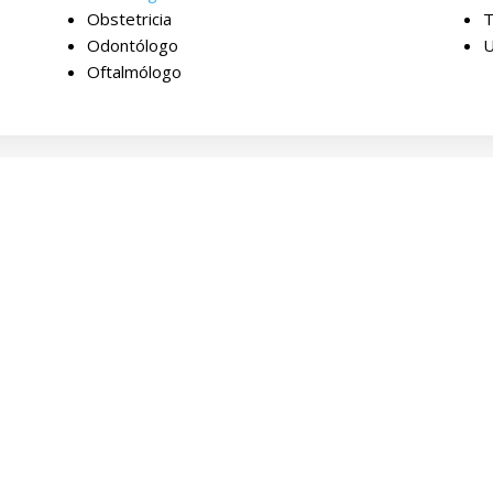
Obstetricia
T
Odontólogo
U
Oftalmólogo