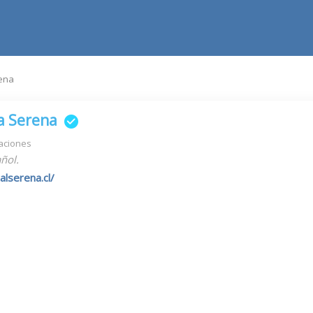
rena
a Serena
aciones
ñol.
lserena.cl/