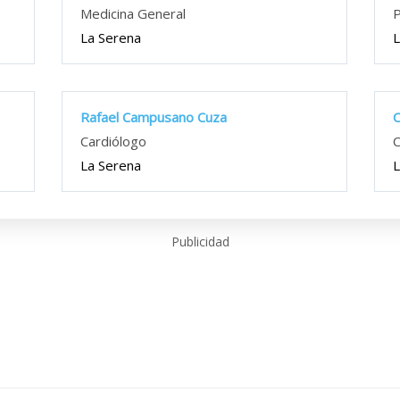
Medicina General
P
La Serena
L
Rafael Campusano Cuza
C
Cardiólogo
C
La Serena
L
Publicidad