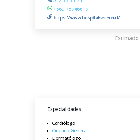
512 33 34 24
+569 75946619
https://www.hospitalserena.cl/
Estimado 
Especialidades
Cardiólogo
Cirujano General
Dermatólogo