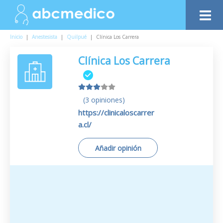
Inicio
|
Anestesista
|
Quilpué
|
Clínica Los Carrera
Clínica Los Carrera
(3 opiniones)
https://clinicaloscarrer
a.cl/
Añadir opinión