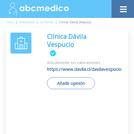
Inicio
|
Anestesista
|
La Florida
|
Clínica Dávila Vespucio
Clínica Dávila
Vespucio
Actualmente sin valoraciones
https://www.davila.cl/davilavespucio
Añadir opinión