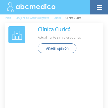
Inicio
|
Cirujano del Aparato digestivo
|
Curicó
|
Clínica Curicó
Clínica Curicó
Actualmente sin valoraciones
Añadir opinión